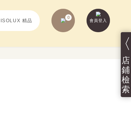
0
VISOLUX 精品
會員登入
〈
店
鋪
檢
索