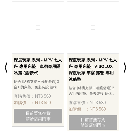
 七人
深度玩家 系列 - MPV 七人
深度玩家 系列 - 專車設計
深度
用隱
座 專用床墊 - VISOLUX
車宿室內燈 - TOYOTA
車宿
深度玩家 車宿 露營 專用
PREVIA (2000~2019) 車
PRE
冰絲墊
宿專用 室內燈 (暖光)
宿專
構
結合 (結構支撐 + 極度舒適) 2
本月前30名訂購，原手動開關
本月
或乳膠
合1 的床墊。免去裝設 結構
免費升級"無線遙控開關"。
免費
一
架、免充放氣 及 帶木板或乳膠
VISOLUX 為您量身訂製符合愛
VI
直購售價
：NT$ 680
直購售價
：NT$ 980
直
墊 的麻煩，一張床墊搞定一
車規格的室內燈。解決車宿時
車規
加購價
：NT$ 580
加購價
：NT$ 850
加
保留
切。 收納時，第三排座椅依然
燈源不一致、充電線凌亂的問
燈源
您的
可以乘坐。鋪設後，特別保留
題。不僅美觀而且出行更方
題。
目前暫無存貨
加入購物車
下床室內小客廳空間，為您的
便，省去整備燈源及事前先需
便，
請洽店鋪門市
上、下車安全把關 。
充電的問題。 VISOLUX為您點
充電