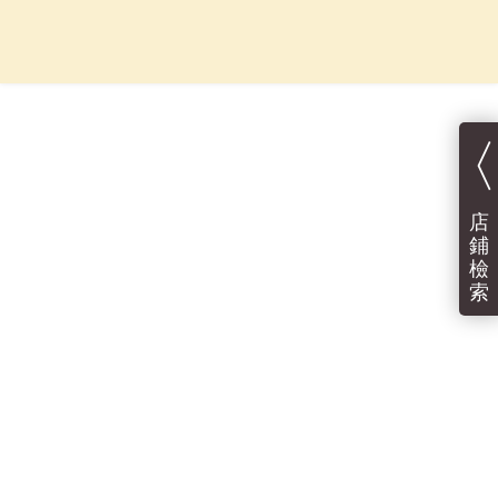
〈
店
鋪
檢
索