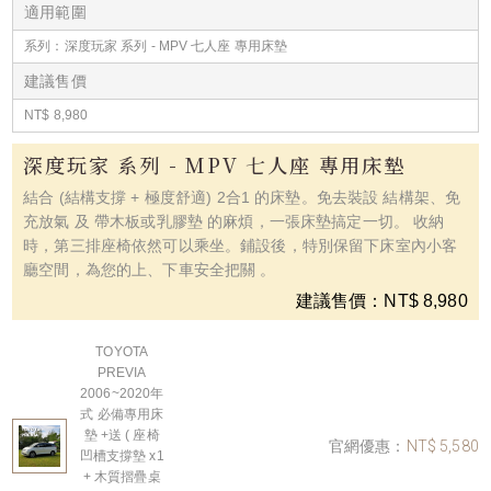
適用範圍
系列：深度玩家 系列 - MPV 七人座 專用床墊
建議售價
NT$ 8,980
深度玩家 系列 - MPV 七人座 專用床墊
結合 (結構支撐 + 極度舒適) 2合1 的床墊。免去裝設 結構架、免
充放氣 及 帶木板或乳膠墊 的麻煩，一張床墊搞定一切。 收納
時，第三排座椅依然可以乘坐。鋪設後，特別保留下床室內小客
廳空間，為您的上、下車安全把關 。
建議售價：NT$ 8,980
TOYOTA
PREVIA
2006~2020年
式 必備專用床
墊 +送 ( 座椅
官網優惠：
NT$ 5,580
凹槽支撐墊 x1
+ 木質摺疊桌