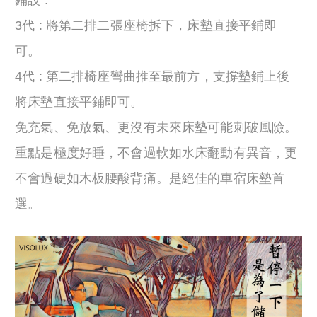
3代 : 將第二排二張座椅拆下，床墊直接平鋪即
可。
4代 : 第二排椅座彎曲推至最前方，支撐墊鋪上後
將床墊直接平鋪即可。
免充氣、免放氣、更沒有未來床墊可能刺破風險。
重點是極度好睡，不會過軟如水床翻動有異音，更
不會過硬如木板腰酸背痛。是絕佳的車宿床墊首
選。