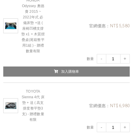
HONDA
Odyssey 奧德
賽 2015 ~
2022年式 必
備床墊 +送 (
官網優惠：
NT$ 5,580
座椅凹槽支撐
墊 x1 + 木質摺
疊桌(尾箱整平
用1組 ) - 贈禮
數量有限
-
+
數量
加入購物車
TOYOTA
Sienna 4代 床
墊 + 送 ( 高支
官網優惠：
NT$ 6,980
撐度整平墊3
支) - 贈禮數量
有限
-
+
數量