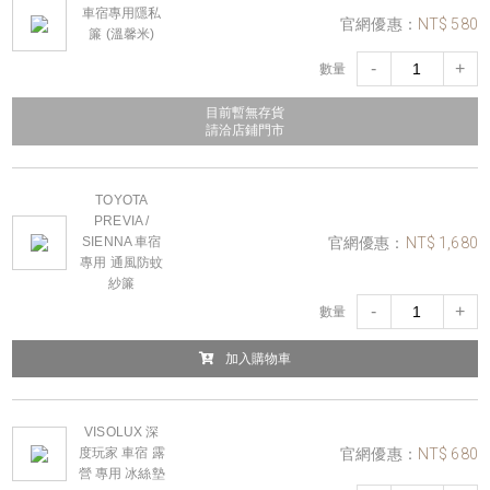
車宿專用隱私
官網優惠：
NT$ 580
簾 (溫馨米)
-
+
數量
目前暫無存貨
請洽店鋪門市
TOYOTA
PREVIA /
官網優惠：
NT$ 1,680
SIENNA 車宿
專用 通風防蚊
紗簾
-
+
數量
加入購物車
VISOLUX 深
官網優惠：
NT$ 680
度玩家 車宿 露
營 專用 冰絲墊