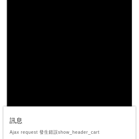
訊息
Ajax request 發生錯誤show_header_cart