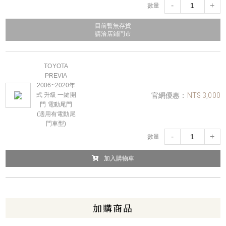
-
+
數量
目前暫無存貨
請洽店鋪門市
TOYOTA
PREVIA
2006~2020年
官網優惠：
NT$ 3,000
式 升級 一鍵開
門 電動尾門
(適用有電動尾
門車型)
-
+
數量
加入購物車
加購商品