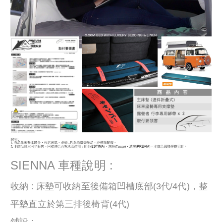
SIENNA 車種說明 :
收納 :
床墊可收納至後備箱凹槽底部(3代/4代)，整
平墊直立於第三排後椅背(4代)
鋪設 :