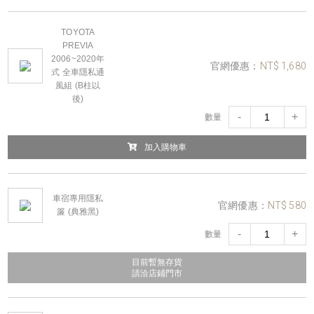
TOYOTA
PREVIA
2006~2020年
官網優惠：
NT$ 1,680
式 全車隱私通
風組 (B柱以
後)
-
+
數量
加入購物車
車宿專用隱私
官網優惠：
NT$ 580
簾 (典雅黑)
-
+
數量
目前暫無存貨
請洽店鋪門市