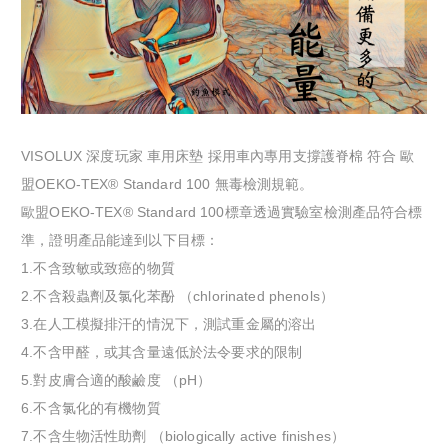
VISOLUX 深度玩家 車用床墊 採用車內專用支撐護脊棉 符合 歐
盟OEKO-TEX® Standard 100 無毒檢測規範。
歐盟OEKO-TEX® Standard 100標章透過實驗室檢測產品符合標
準，證明產品能達到以下目標：
1.不含致敏或致癌的物質
2.不含殺蟲劑及氯化苯酚 （chlorinated phenols）
3.在人工模擬排汗的情況下，測試重金屬的溶出
4.不含甲醛，或其含量遠低於法令要求的限制
5.對皮膚合適的酸鹼度 （pH）
6.不含氯化的有機物質
7.不含生物活性助劑 （biologically active finishes）