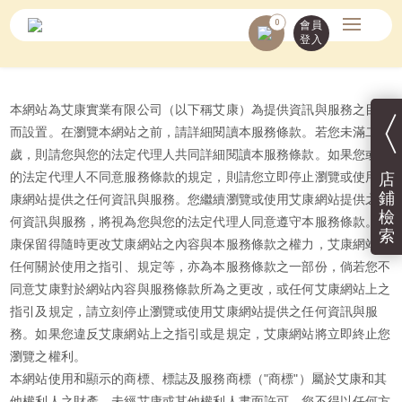
0
會員
登入
本網站為艾康實業有限公司（以下稱艾康）為提供資訊與服務之目的
〈
而設置。在瀏覽本網站之前，請詳細閱讀本服務條款。若您未滿二十
歲，則請您與您的法定代理人共同詳細閱讀本服務條款。如果您或您
的法定代理人不同意服務條款的規定，則請您立即停止瀏覽或使用艾
店
鋪
康網站提供之任何資訊與服務。您繼續瀏覽或使用艾康網站提供之任
檢
何資訊與服務，將視為您與您的法定代理人同意遵守本服務條款。艾
索
康保留得隨時更改艾康網站之內容與本服務條款之權力，艾康網站上
任何關於使用之指引、規定等，亦為本服務條款之一部份，倘若您不
同意艾康對於網站內容與服務條款所為之更改，或任何艾康網站上之
指引及規定，請立刻停止瀏覽或使用艾康網站提供之任何資訊與服
務。如果您違反艾康網站上之指引或是規定，艾康網站將立即終止您
瀏覽之權利。
本網站使用和顯示的商標、標誌及服務商標（"商標"）屬於艾康和其
他權利人之財產，未經艾康或其他權利人書面許可，您不得以任何方