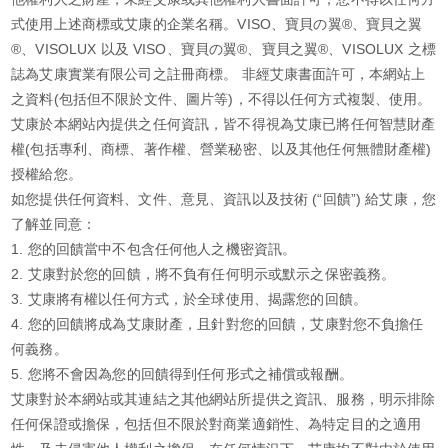
式使用上述商標或艾康的企業名稱。VISO、寶貝の翼®、寶貝之翼
®、VISOLUX 以及 VISO、寶貝の翼®、寶貝之翼®、VISOLUX 之標
誌為艾康實業有限公司之註冊商標。 非經艾康書面許可，本網站上
之資料(包括但不限於文件、圖片等)，不得以任何方式複製、使用。
艾康於本網站內提供之任何資訊，皆不得視為艾康已將任何智慧財產
權(包括專利、商標、著作權、營業秘密、以及其他任何無體財產權)
授權給您。
如您提供任何資料、文件、意見、資訊以及技術 (“回饋”) 給艾康，您
了解並同意：
1. 您的回饋當中不包含任何他人之機密資訊。
2. 艾康對於您的回饋，將不負有任何明示或默示之保密義務。
3. 艾康將有權以任何方式，於全球使用、揭露您的回饋。
4. 您的回饋將成為艾康財產，且針對您的回饋，艾康對您不負擔任
何義務。
5. 您將不會因為您的回饋得到任何形式之補償或報酬。
艾康對於本網站或其連結之其他網站所提供之資訊、服務，明示排除
任何保證或擔保，包括但不限於對商業適銷性、為特定目的之適用