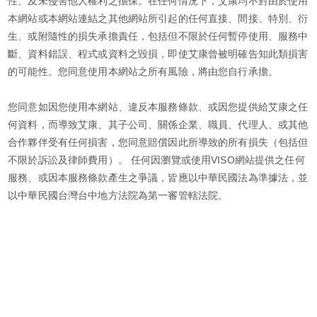
性、及未侵害他人權利之擔保。在任何情況下，艾康均不對由於使用
本網站或本網站連結之其他網站所引起的任何直接、間接、特別、衍
生、或附隨性的損失承擔責任，包括但不限於任何暫停使用、服務中
斷、資料錯誤、程式或資料之毀損，即使艾康曾被明確告知此類損害
的可能性。您同意使用本網站之所有風險，將由您自行承擔。
您同意如因您使用本網站、違反本服務條款、或因您提供給艾康之任
何資料，而導致艾康、其子公司、關係企業、職員、代理人、或其他
合作夥伴受有任何損害，您同意賠償因此所導致的所有損失（包括但
不限於訴訟及律師費用）。 任何因瀏覽或使用VISO網站提供之任何
服務、或因本服務條款產生之爭議，皆應以中華民國法為準據法，並
以中華民國台灣台中地方法院為第一審管轄法院。