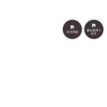
書包選擇小
常見問題
幫手
店鋪資訊
活動訊息
常見問題
書包選擇小幫手
團購優惠
聯絡我們
網站法律聲明
電話：
04-23811073
營業時間：09:00～17:00（週六、週日、國定假日公休）
© 2020 VISO.