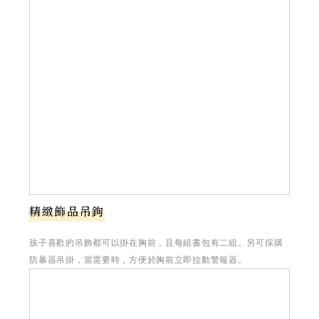
精緻飾品吊鉤
孩子喜歡的吊飾都可以掛在胸前，且每組書包有二組。另可採購
防暴器吊掛，當需要時，方便於胸前立即拉動警報器。