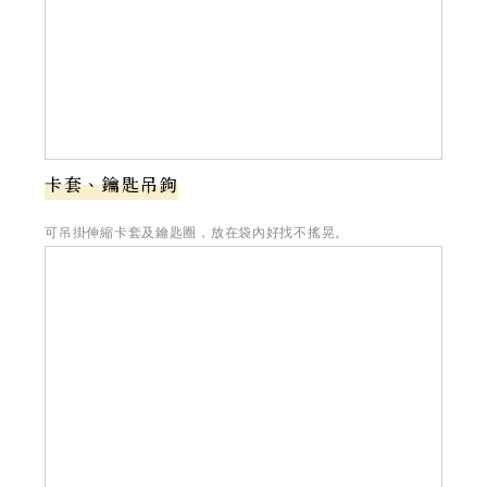
卡套、鑰匙吊鉤
可吊掛伸縮卡套及鑰匙圈，放在袋內好找不搖晃。