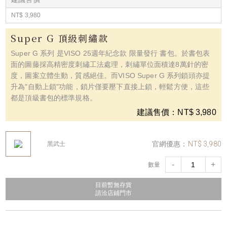
NT$ 3,980
Super G 頂級刺繡款
Super G 系列 是VISO 25週年紀念款 限量發行 書包。於書包表
面的圖藤採高精密度刺繡工法處理，刺繡單位面積達8萬針的密
度，圖案立體生動，質感絕佳。而VISO Super G 系列鎖頭亦提
升為"自動上鎖"功能，鎖片僅要壓下直接上鎖，輕鬆方便，這些
都是頂級書包的標準規格。
建議售價：NT$ 3,980
官網優惠：
NT$ 3,980
黑武士
-
+
數量
目前暫無存貨
請洽店鋪門市