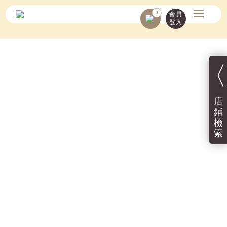
0
會員
登入
〈
店
鋪
檢
索