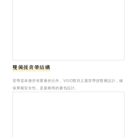
雙備援背帶結構
背帶是承擔所有重量的元件。VISO寶貝之翼背帶採雙層設計，確
保乘載安全性。是最耐用的書包設計。