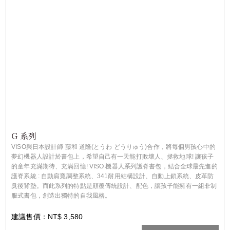
G 系列
VISO與日本設計師 藤和 道隆(とうわ どうりゅう)合作，將每個男孩心中的
夢幻機器人設計於書包上，希望自己有一天能打敗壞人、拯救地球! 讓孩子
的童年充滿期待、充滿回憶! VISO 機器人系列護脊書包，結合全球最先進的
護脊系統 : 自動肩寬調整系統、341耐用結構設計、自動上鎖系統、皮革防
臭後背墊。而此系列的特點是顛覆傳統設計、配色，讓孩子能擁有一組非制
服式書包，創造出獨特的自我風格。
建議售價：NT$ 3,580