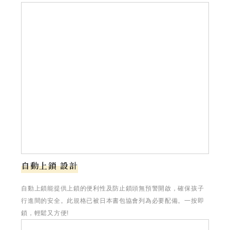
自動上鎖 設計
自動上鎖能提供上鎖的便利性及防止鎖頭無預警開啟，確保孩子
行進間的安全。此規格已被日本書包協會列為必要配備。一按即
鎖，輕鬆又方便!