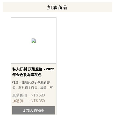
加購商品
私人訂製 頂級服務 - 2022
年金色改為鐵灰色
打造一組屬於孩子專屬的書
包。對於孩子而言，這是一輩
子最獨特的永恆餽贈。 適合 :
直購售價
：NT$ 580
生日贈禮、更換、開學前贈
加購價
：NT$ 350
送。 材質: 貴金屬。 顏色:
2022年金色改為鐵灰色/玫瑰
加入購物車
金 二色可選