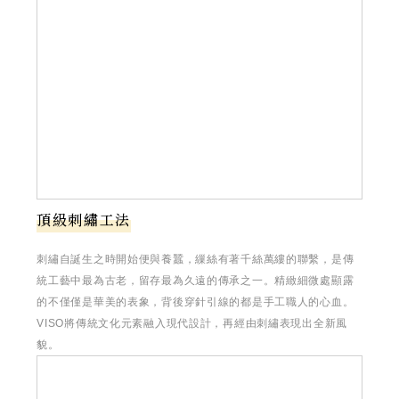
頂級刺繡工法
刺繡自誕生之時開始便與養蠶，繅絲有著千絲萬縷的聯繫，是傳
統工藝中最為古老，留存最為久遠的傳承之一。精緻細微處顯露
的不僅僅是華美的表象，背後穿針引線的都是手工職人的心血。
VISO將傳統文化元素融入現代設計，再經由刺繡表現出全新風
貌。