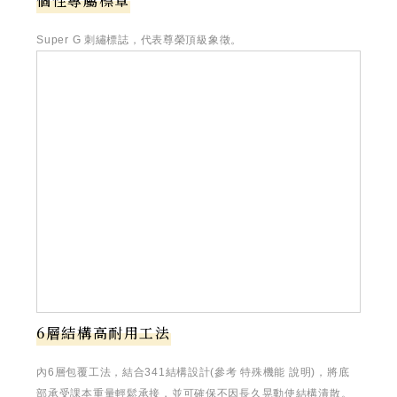
個性專屬標章
Super G 刺繡標誌，代表尊榮頂級象徵。
6層結構高耐用工法
內6層包覆工法，結合341結構設計(參考 特殊機能 說明)，將底
部承受課本重量輕鬆承接，並可確保不因長久晃動使結構潰散。