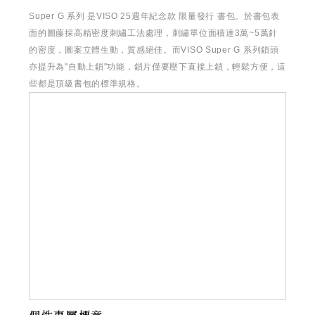
Super G 系列 是VISO 25週年紀念款 限量發行 書包。於書包表
面的圖藤採高精密度刺繡工法處理，刺繡單位面積達3萬~5萬針
的密度，圖案立體生動，質感絕佳。而VISO Super G 系列鎖頭
亦提升為"自動上鎖"功能，鎖片僅要壓下直接上鎖，輕鬆方便，這
些都是頂級書包的標準規格。