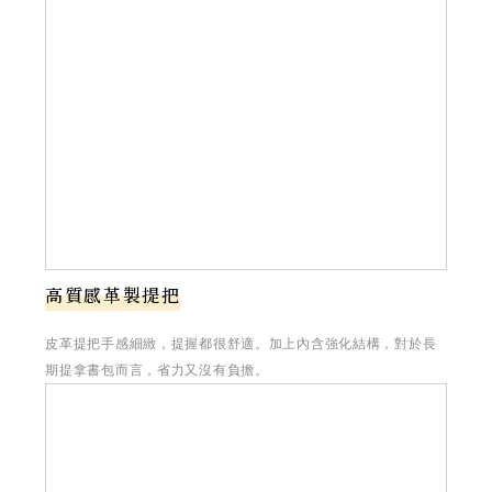
高質感革製提把
皮革提把手感細緻，提握都很舒適。加上內含強化結構，對於長
期提拿書包而言，省力又沒有負擔。