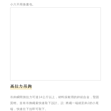
小六不用換書包。
高拉力吊鉤
吊鉤瞬間側拉力可達14公斤以上，材料採耐用的鋅鋁合金，堅固
質輕。並有吊飾繩索快速取下設計。註: 將繩一端繞至鉤J的小尾
端，快速往下拉即可取下。