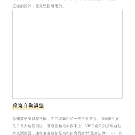
這樣的設計，是最堅固耐用的。
肩寬自動調整
每個孩子身材都不同，不可能套用於一般市售書包。而學齡中的
孩子長大速度飛快，普通書包根本跟不上。VISO全系列搭載自動
肩寬調整器，讓每個書包都是為您的寶貝身型”量身訂做”，小一到