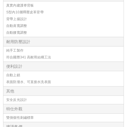
真實內建護脊背板
S型內10層釋壓皮革背帶
背帶上揚設計
自動肩寬調整
自動腰寬調整
耐用防壓設計
純手工製作
符合國際341 高耐用結構工法
便利設計
自動上鎖
表面防潑水、可直接水洗表面
其他
安全反光設計
特仕外觀
雙側個性刺繡標章
建議售價